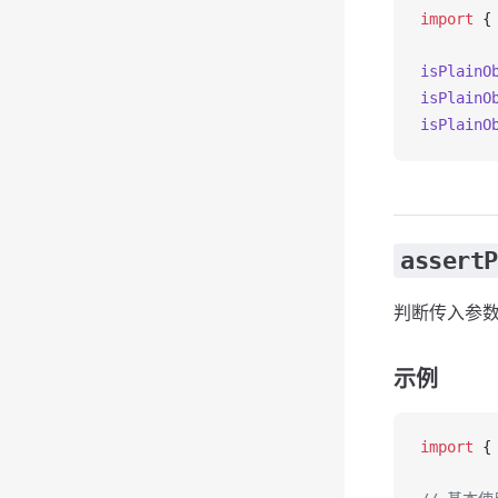
import
 {
isPlainO
isPlainO
isPlainO
assertP
判断传入参
示例
import
 {