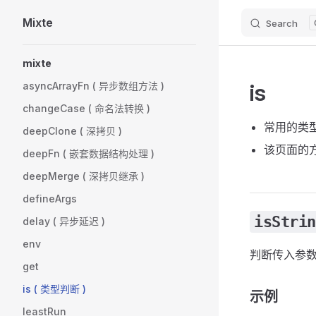
Mixte
Search
Skip to content
Sidebar Navigation
mixte
is
asyncArrayFn ( 异步数组方法 )
changeCase ( 命名法转换 )
常用的类
deepClone ( 深拷贝 )
该页面的方法
deepFn ( 嵌套数据结构处理 )
deepMerge ( 深拷贝继承 )
defineArgs
isStrin
delay ( 异步延迟 )
env
判断传入参数是
get
is ( 类型判断 )
示例
leastRun