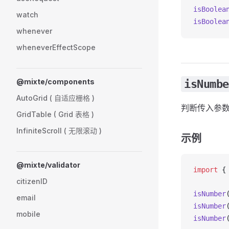
isBoolea
watch
isBoolea
whenever
wheneverEffectScope
@mixte/components
isNumbe
AutoGrid ( 自适应栅格 )
判断传入参数是
GridTable ( Grid 表格 )
InfiniteScroll ( 无限滚动 )
示例
@mixte/validator
import
 {
citizenID
isNumber
email
isNumber
mobile
isNumber