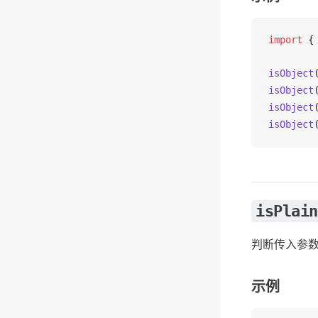
import
 {
isObject
isObject
isObject
isObject
isPlain
判断传入参
示例