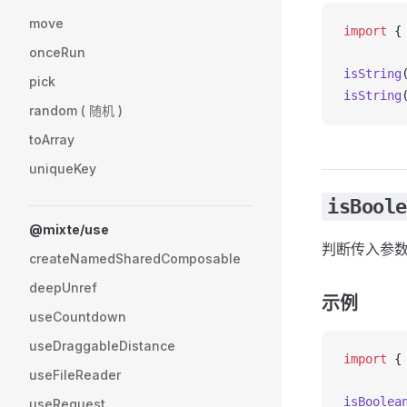
move
import
 {
onceRun
isString
pick
isString
random ( 随机 )
toArray
uniqueKey
isBoole
@mixte/use
判断传入参
createNamedSharedComposable
deepUnref
示例
useCountdown
useDraggableDistance
import
 {
useFileReader
isBoolea
useRequest