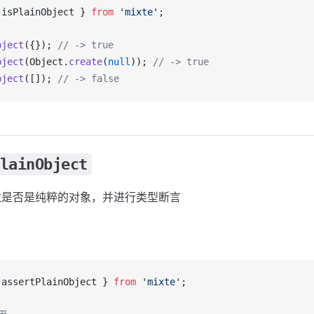
 
isPlainObject
 } 
from
 'mixte'
;
bject
({}); 
// -> true
bject
(
Object
.
create
(
null
)); 
// -> true
bject
([]); 
// -> false
lainObject
数是否是纯粹的对象，并进行类型断言
 
assertPlainObject
 } 
from
 'mixte'
;