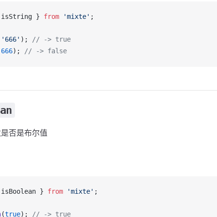
 
isString
 } 
from
 'mixte'
;
(
'666'
); 
// -> true
(
666
); 
// -> false
an
数是否是布尔值
 
isBoolean
 } 
from
 'mixte'
;
n
(
true
); 
// -> true