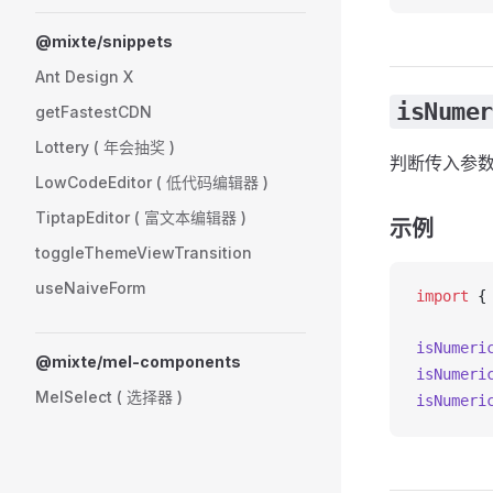
@mixte/snippets
Ant Design X
isNumer
getFastestCDN
Lottery ( 年会抽奖 )
判断传入参
LowCodeEditor ( 低代码编辑器 )
TiptapEditor ( 富文本编辑器 )
示例
toggleThemeViewTransition
useNaiveForm
import
 {
isNumeri
@mixte/mel-components
isNumeri
MelSelect ( 选择器 )
isNumeri