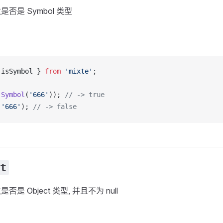
否是 Symbol 类型
 
isSymbol
 } 
from
 'mixte'
;
(
Symbol
(
'666'
)); 
// -> true
(
'666'
); 
// -> false
t
是 Object 类型, 并且不为 null