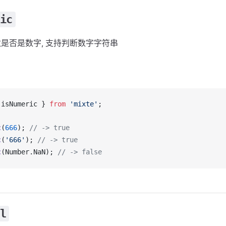
ic
是否是数字, 支持判断数字字符串
 
isNumeric
 } 
from
 'mixte'
;
c
(
666
); 
// -> true
c
(
'666'
); 
// -> true
c
(
Number
.
NaN
); 
// -> false
l