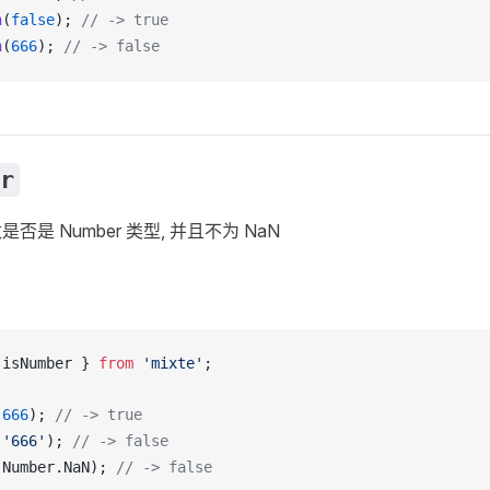
n
(
false
); 
// -> true
n
(
666
); 
// -> false
r
否是 Number 类型, 并且不为 NaN
 
isNumber
 } 
from
 'mixte'
;
(
666
); 
// -> true
(
'666'
); 
// -> false
(
Number
.
NaN
); 
// -> false