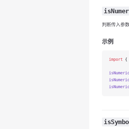
isNumer
判断传入参数
示例
import
 {
isNumeri
isNumeri
isNumeri
isSymbo