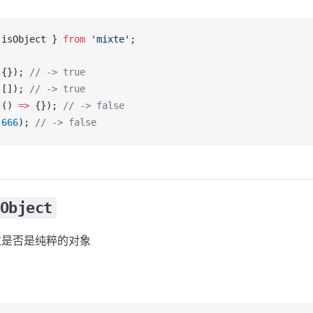
 
isObject
 } 
from
 'mixte'
;
({}); 
// -> true
([]); 
// -> true
(() 
=>
 {}); 
// -> false
(
666
); 
// -> false
Object
数是否是纯粹的对象