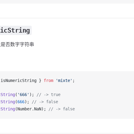
icString
数是否数字字符串
 
isNumericString
 } 
from
 'mixte'
;
cString
(
'666'
); 
// -> true
cString
(
666
); 
// -> false
cString
(
Number
.
NaN
); 
// -> false