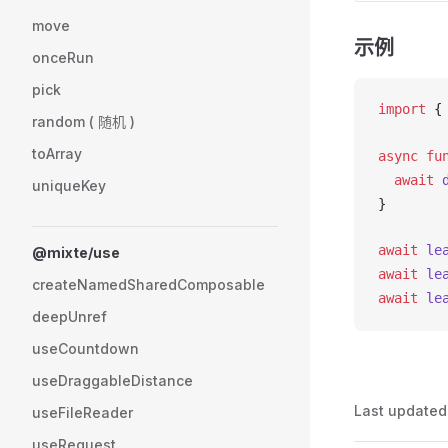
move
示例
onceRun
pick
import
 {
random ( 随机 )
toArray
async
 fu
  await
uniqueKey
}
await
le
@mixte/use
await
le
createNamedSharedComposable
await
le
deepUnref
useCountdown
useDraggableDistance
Last updated
useFileReader
useRequest