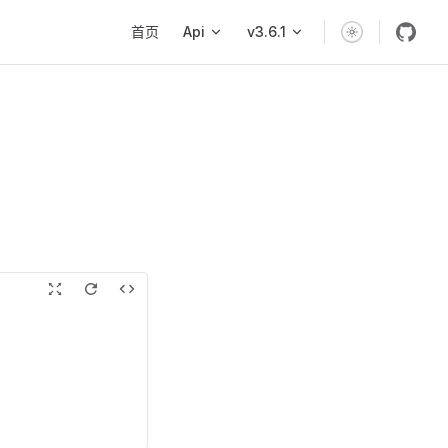
Main Navigation
首页
Api
v3.6.1