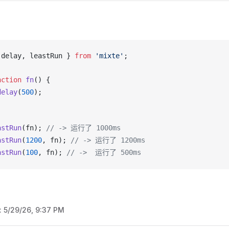
 
delay
, 
leastRun
 } 
from
 'mixte'
;
nction
fn
() {
delay
(
500
);
astRun
(
fn
); 
// -> 运行了 1000ms
astRun
(
1200
, 
fn
); 
// -> 运行了 1200ms
astRun
(
100
, 
fn
); 
// ->  运行了 500ms
:
5/29/26, 9:37 PM